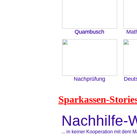
Quambusch
Quambusch
Mat
Nachprüfung
Deut
Sparkassen-Storie
Nachhilfe-
... in keiner Kooperation mit dem 